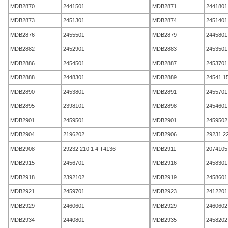
MDB2870
2441501
MDB2871
2441801
MDB2873
2451301
MDB2874
2451401
MDB2876
2455501
MDB2879
2445801
MDB2882
2452901
MDB2883
2453501
MDB2886
2454501
MDB2887
2453701
MDB2888
2448301
MDB2889
24541 15
MDB2890
2453801
MDB2891
2455701
MDB2895
2398101
MDB2898
2454601
MDB2901
2459501
MDB2901
2459502
MDB2904
2196202
MDB2906
29231 22
MDB2908
29232 210 1 4 T4136
MDB2911
2074105
MDB2915
2456701
MDB2916
2458301
MDB2918
2392102
MDB2919
2458601
MDB2921
2459701
MDB2923
2412201
MDB2929
2460601
MDB2929
2460602
MDB2934
2440801
MDB2935
2458202