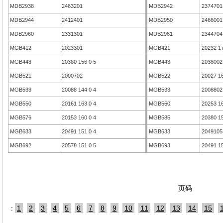
MDB2938
2463201
MDB2942
2374701
MDB2944
2412401
MDB2950
2466001
MDB2960
2331301
MDB2961
2344704
MGB412
2023301
MGB421
20232 17
MGB443
20380 156 0 5
MGB443
2038002
MGB521
2000702
MGB522
20027 16
MGB533
20088 144 0 4
MGB533
2008802
MGB550
20161 163 0 4
MGB560
20253 16
MGB576
20153 160 0 4
MGB585
20380 15
MGB633
20491 151 0 4
MGB633
2049105
MGB692
20578 151 0 5
MGB693
20491 15
页码
:
1
2
3
4
5
6
7
8
9
10
11
12
13
14
15